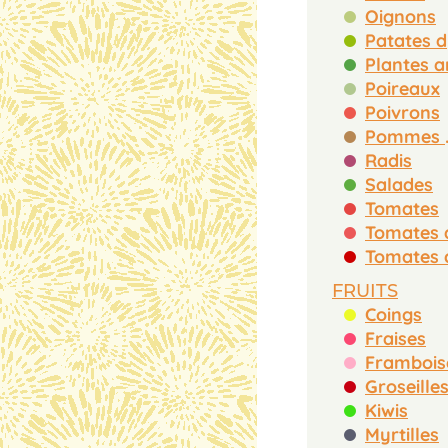
Oignons
P
Poireaux
Poivrons
Pomm
Radis
Salades
Tomates
FRUITS
Coings
Fraises
Frambois
Groseille
Kiwis
Myrtilles