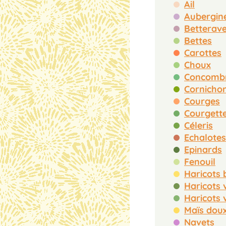
Ail
Aubergin
Bettes
Carottes
Choux
Cornicho
Courges
Courgett
Céleris
Echalotes
Epinards
Fenouil
Maïs dou
Navets