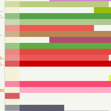
atates douces
Plantes aromatiques
es de terre
Tomates anciennes
Tomates cerises
es
s