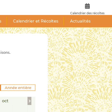
Calendrier des récoltes
s
Calendrier et Récoltes
Actualités
aisons.
Année entière
oct
nov
déc