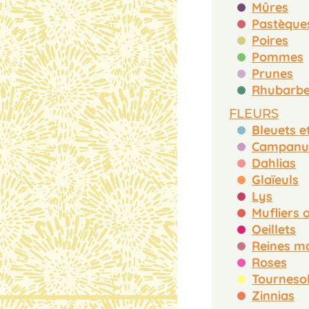
Mûres
Pastèque
Poires
Pommes
Prunes
Rhubarb
FLEURS
Dahlias
Glaïeuls
Lys
Oeillets
Roses
Tourneso
Zinnias