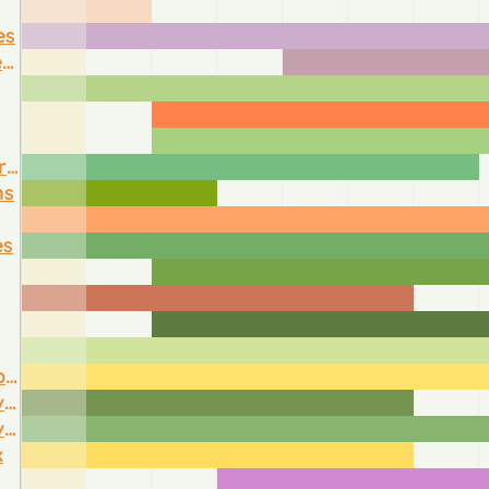
es
Betteraves rouges
Concombres
ns
es
Haricots beurre
Haricots verts
Haricots verts et beurre
x