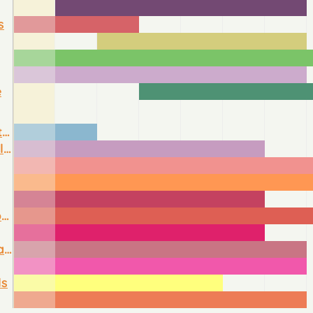
s
e
Bleuets et Cosmos
Campanules
Mufliers ou "Gueules de loup"
Reines marguerites
ls