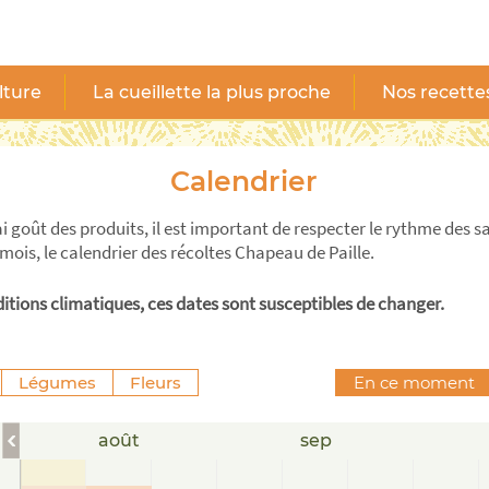
lture
La cueillette la plus proche
Nos recette
Calendrier
i goût des produits, il est important de respecter le rythme des s
 mois, le calendrier des récoltes Chapeau de Paille.
itions climatiques, ces dates sont susceptibles de changer.
Légumes
Fleurs
En ce moment
août
sep