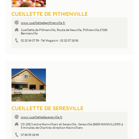
CUEILLETTE DE PITHIENVILLE
www.cueillettedepithienville.fr
Cueillette de Pithienville, Route de Neuville, Pithienville 27180
Bernienville
02 32 34 37 59 - Tel Magasin : 02 32 07 18 06
CUEILLETTE DE SERESVILLE
www.cueillettedeseresville.fr
CD 105/1 entre Mainvilliers et Seresville - Seresville 28300 MAINVILLIERS à
5 minutes de Chartres direction Mainvilliers
07 84 55 18 45