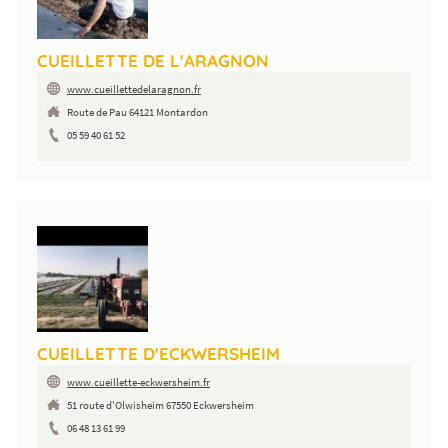
CUEILLETTE DE L'ARAGNON
www.cueillettedelaragnon.fr
Route de Pau 64121 Montardon
05 59 40 61 52
CUEILLETTE D'ECKWERSHEIM
www.cueillette-eckwersheim.fr
51 route d'Olwisheim 67550 Eckwersheim
06 48 13 61 99