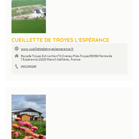
CUEILLETTE DE TROYES L'ESPÉRANCE
www.cueillettedetroyeslesperance.fr
Rocade Troyes Est sortie n°4 (Creney-Près-Troyes)RD960 Ferme de
l'Espérance,10220 Mesnil-Sellières, France
0631290285