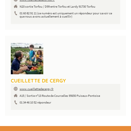
N20 sortie Torfou / D99 entre Torfou et Lardy 91730 Torfou
01 60 82 91 11 (ce numéro est uniquement un répondeur pour savoir ce
que nous avons actuellement à cueillir)
CUEILLETTE DE CERGY
www.cueillettedecergy.fr
A15 / Sortie n°13 Route de Courcelles 95650 Puiseux-Pontoise
01 34 46 10 52 répondeur