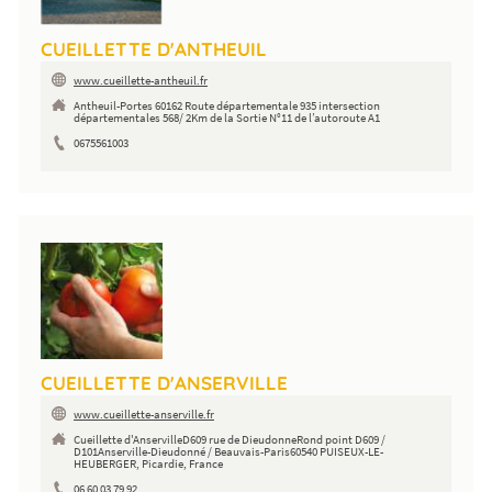
CUEILLETTE D'ANTHEUIL
www.cueillette-antheuil.fr
Antheuil-Portes 60162 Route départementale 935 intersection
départementales 568/ 2Km de la Sortie N°11 de l’autoroute A1
0675561003
CUEILLETTE D'ANSERVILLE
www.cueillette-anserville.fr
Cueillette d'AnservilleD609 rue de DieudonneRond point D609 /
D101Anserville-Dieudonné / Beauvais-Paris60540 PUISEUX-LE-
HEUBERGER, Picardie, France
06 60 03 79 92