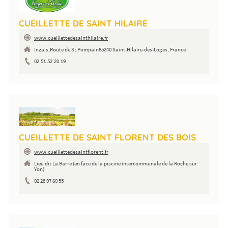
CUEILLETTE DE SAINT HILAIRE
www.cueillettedesainthilaire.fr
Inzais,Route de St Pompain85240 Saint-Hilaire-des-Loges, France
02.51.52.20.19
CUEILLETTE DE SAINT FLORENT DES BOIS
www.cueillettedesaintflorent.fr
Lieu dit La Barre (en face de la piscine intercommunale de la Roche sur
Yon)
02 28 97 60 55