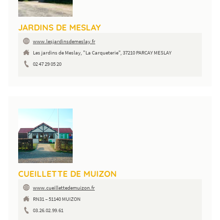
JARDINS DE MESLAY
www.lesjardinsdemeslay.fr
Les jardins de Meslay, "La Carqueterie", 37210 PARCAY MESLAY
02 47 29 05 20
CUEILLETTE DE MUIZON
www.cueillettedemuizon.fr
RN31 – 51140 MUIZON
03.26.02.99.61