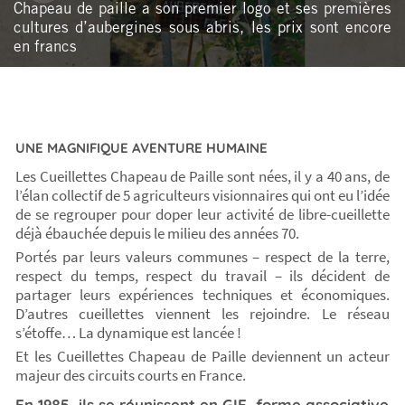
Chapeau de paille a son premier logo et ses premières
cultures d’aubergines sous abris, les prix sont encore
en francs
UNE MAGNIFIQUE AVENTURE HUMAINE
Les Cueillettes Chapeau de Paille sont nées, il y a 40 ans, de
l’élan collectif de 5 agriculteurs visionnaires qui ont eu l’idée
de se regrouper pour doper leur activité de libre-cueillette
déjà ébauchée depuis le milieu des années 70.
Portés par leurs valeurs communes – respect de la terre,
respect du temps, respect du travail – ils décident de
partager leurs expériences techniques et économiques.
D’autres cueillettes viennent les rejoindre. Le réseau
s’étoffe… La dynamique est lancée !
Et les Cueillettes Chapeau de Paille deviennent un acteur
majeur des circuits courts en France.
En 1985, ils se réunissent en GIE, forme associative