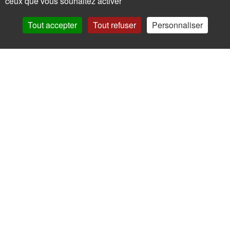
ceux que vous souhaitez activer
Tout accepter
Tout refuser
Personnaliser
La certification a été délivrée au titre de l’action suivante:
Actions de formation
Pour votre santé, mangez au moins cinq fruits et légumes par jour.
www.mangerbouger.fr
Copyright © - 2026
Chapeau de paille
-
Contacts
-
Contact Presse
-
Mentions légales
-
Certificat Qualiopi