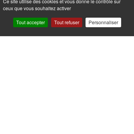
Ce site utilise des cookies et vous donne le contrôle sur
ceux que vous souhaitez activer
Tout accepter
Tout refuser
Personnaliser
La certification a été délivrée au titre de l’action suivante:
Actions de formation
Pour votre santé, mangez au moins cinq fruits et légumes par jour.
www.mangerbouger.fr
Copyright © - 2026
Chapeau de paille
-
Contacts
-
Contact Presse
-
Mentions légales
-
Certificat Qualiopi