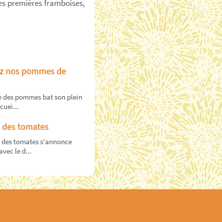
 des premières framboises,
ez nos pommes de
e des pommes bat son plein
cuei...
l des tomates
n des tomates s'annonce
vec le d...