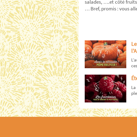
salades, ….et côté fruits
… Bref, promis : vous all
Le
l'
L’a
ces
Ét
La 
ple