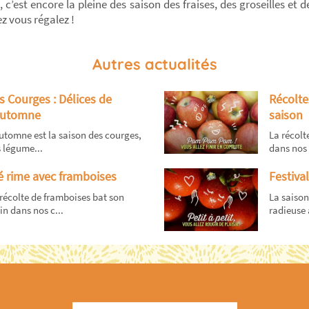
, c’est encore la pleine des saison des fraises, des groseilles et
ez vous régalez !
Autres actualités
s Courges : Délices de
Récolt
Automne
saison
utomne est la saison des courges,
La récolt
 légume...
dans nos 
é rime avec framboises
Festiva
récolte de framboises bat son
La saiso
in dans nos c...
radieuse a