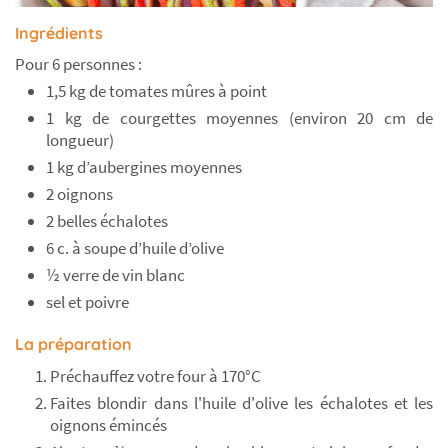
Ingrédients
Pour 6 personnes :
1,5 kg de tomates mûres à point
1 kg de courgettes moyennes (environ 20 cm de
longueur)
1 kg d’aubergines moyennes
2 oignons
2 belles échalotes
6 c. à soupe d’huile d’olive
½ verre de vin blanc
sel et poivre
La préparation
Préchauffez votre four à 170°C
Faites blondir dans l'huile d'olive les échalotes et les
oignons émincés