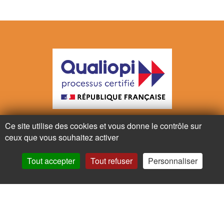
Ce site utilise des cookies et vous donne le contrôle sur
La certification a été délivrée au titre de l’action suivante:
ceux que vous souhaitez activer
Actions de formation
Tout accepter
Tout refuser
Personnaliser
Pour votre santé, mangez au moins cinq fruits et légumes par jour.
www.mangerbouger.fr
Copyright © - 2026
Chapeau de paille
-
Contacts
-
Contact Presse
-
Mentions légales
-
Certificat Qualiopi